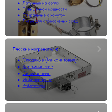
Латунные на сопло
Повышенной мощности
Cпиральные с хомутом
Литые для агрессивных сред
Плоские нагреватели:
Слюдяные (Миканитовые)
Керамические
Силиконовые
Инфракрасные
Рефлекторы