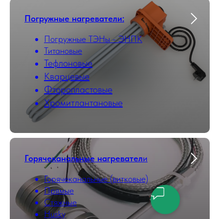
Погружные нагреватели:
Погружные ТЭНы - ЭНПК
Титановые
Тефлоновые
Кварцевые
Фторопластовые
Хромитлантановые
Горячеканальные нагревател
и
Горячеканальные (витковые)
Прямые
Стяжные
Husky