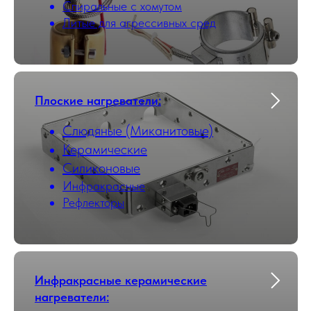
Cпиральные с хомутом
Литые для агрессивных сред
Плоские нагреватели:
Слюдяные (Миканитовые)
Керамические
Силиконовые
Инфракрасные
Рефлекторы
Инфракрасные керамические
нагреватели: