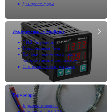
Для пресс-форм
Измерительные приборы:
ПИД Регуляторы-
Твердотельные Реле
Датчики переменного тока с
настраиваемым диапазоном
Оптоволоконные датчики
Термопары:
Термоконтроллеры
Термопары ТЖК ТХА