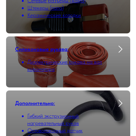
Сетевые разъемы (мама)
Штекеры (папа)
Керамические колодки
Силиконовые рукава
:
Диэлектрические рукава на вал
коронатора
Дополнительно
:
Гибкий экструзионный
нагревательный рукав
Оптоволоконный датчик