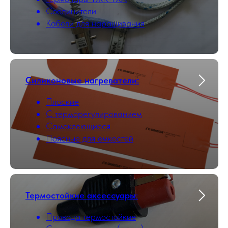
Соединители
Кабели для наращивания
Силиконовые нагреватели:
Плоские
С терморегулированием
Самоклеющиеся
Поясные для емкостей
Термостойкие аксессуары
:
Провода термостойкие