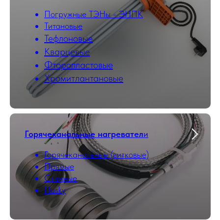
Погружные ТЭНы - ЭНПК
Титановые
Тефлоновые
Кварцевые
Фторопластовые
Хромитлантановые
Горячеканальные нагревател
и
Горячеканальные (витковые)
Прямые
Стяжные
Husky